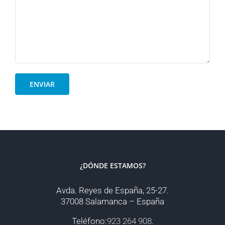
¿DÓNDE ESTAMOS?
Avda. Reyes de España, 25-27.
37008 Salamanca – España
Teléfono:
923 264 908
.